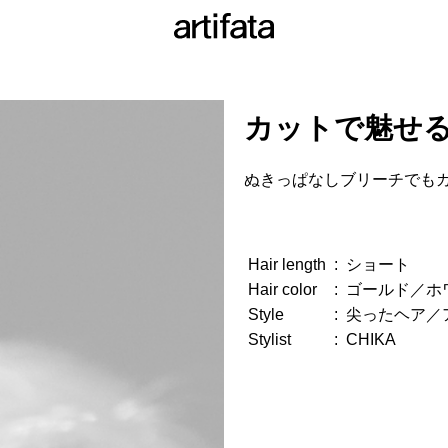
カットで魅せ
ぬきっぱなしブリーチでも
Hair length
:
ショート
Hair color
:
ゴールド／ホ
Style
:
尖ったヘア／
Stylist
:
CHIKA