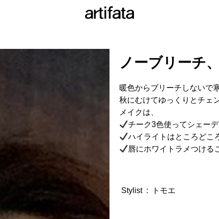
ノーブリーチ
暖色からブリーチしないで
秋にむけてゆっくりとチェ
メイクは、
チーク3色使ってシェーデ
ハイライトはところどこ
唇にホワイトラメつける
Stylist
:
トモエ