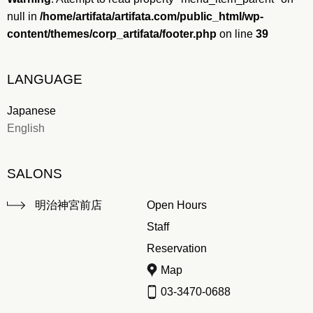
null in
/home/artifata/artifata.com/public_html/wp-
content/themes/corp_artifata/footer.php
on line
39
LANGUAGE
Japanese
English
SALONS
明治神宮前店
Open Hours
Staff
Reservation
Map
03-3470-0688