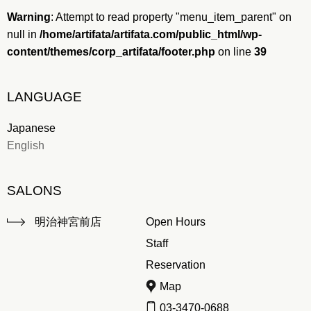
Warning
: Attempt to read property "menu_item_parent" on
null in
/home/artifata/artifata.com/public_html/wp-
content/themes/corp_artifata/footer.php
on line
39
LANGUAGE
Japanese
English
SALONS
明治神宮前店
Open Hours
Staff
Reservation
Map
03-3470-0688